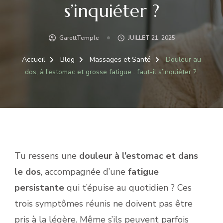
s’inquiéter ?
GarettTemple
JUILLET 21, 2025
Accueil
Blog
Massages et Santé
Douleur au
dos, à l’estomac et grosse fatigue : faut-il s’inquiéter ?
Tu ressens une
douleur à l’estomac et dans
le dos
, accompagnée d’une
fatigue
persistante
qui t’épuise au quotidien ? Ces
trois symptômes réunis ne doivent pas être
pris à la légère. Même s’ils peuvent parfois